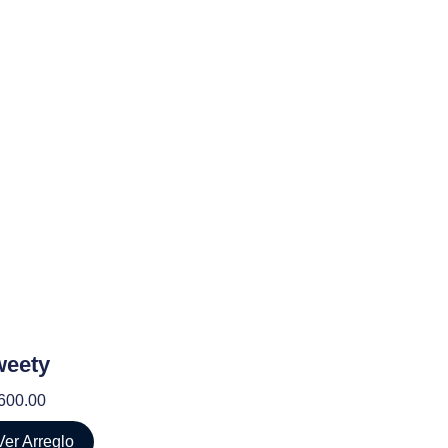
eety
600.00
Ver Arreglo