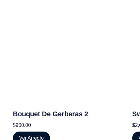
Bouquet De Gerberas 2
Sw
$
900.00
$
2,
Ver Arreglo