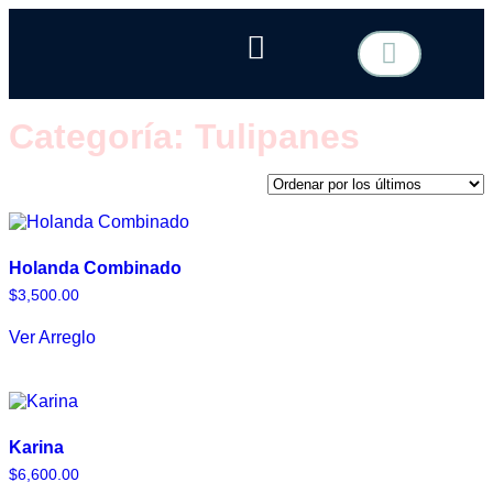
TIPO DE FLOR
COTIZA TU EVENTO
Categoría: Tulipanes
Holanda Combinado
$
3,500.00
Ver Arreglo
Karina
$
6,600.00