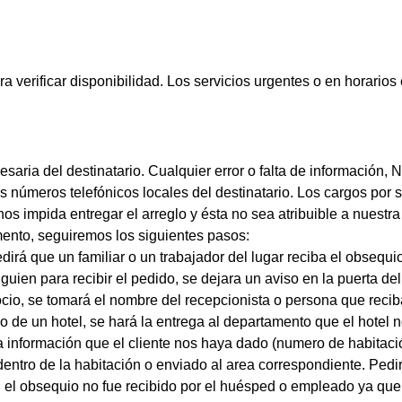
a verificar disponibilidad. Los servicios urgentes o en horario
cesaria del destinatario. Cualquier error o falta de información,
s números telefónicos locales del destinatario. Los cargos por s
s impida entregar el arreglo y ésta no sea atribuible a nuestra f
mento, seguiremos los siguientes pasos:
 pedirá que un familiar o un trabajador del lugar reciba el obse
lguien para recibir el pedido, se dejara un aviso en la puerta del
ocio, se tomará el nombre del recepcionista o persona que recib
de un hotel, se hará la entrega al departamento que el hotel n
 la información que el cliente nos haya dado (numero de habita
entro de la habitación o enviado al area correspondiente. Pedi
i el obsequio no fue recibido por el huésped o empleado ya que 