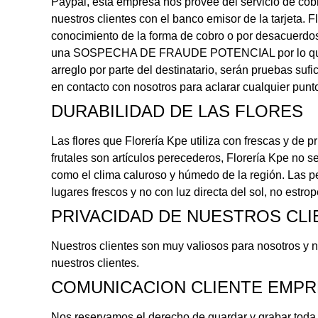
Paypal, esta empresa nos provee del servicio de cobr
nuestros clientes con el banco emisor de la tarjeta. 
conocimiento de la forma de cobro o por desacuerdos
una SOSPECHA DE FRAUDE POTENCIAL por lo que con l
arreglo por parte del destinatario, serán pruebas su
en contacto con nosotros para aclarar cualquier punt
DURABILIDAD DE LAS FLORES
Las flores que Florería Kpe utiliza con frescas y de p
frutales son artículos perecederos, Florería Kpe no s
como el clima caluroso y húmedo de la región. Las pe
lugares frescos y no con luz directa del sol, no estrop
PRIVACIDAD DE NUESTROS CLI
Nuestros clientes son muy valiosos para nosotros y 
nuestros clientes.
COMUNICACION CLIENTE EMP
Nos reservamos el derecho de guardar y grabar toda c