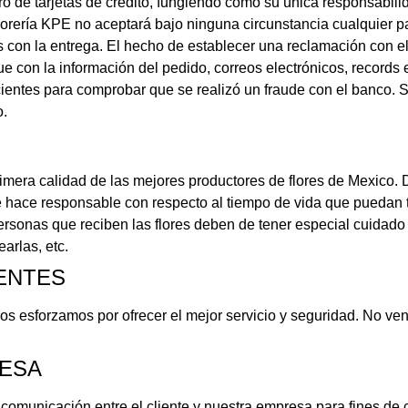
o de tarjetas de crédito, fungiendo como su única responsabili
Florería KPE no aceptará bajo ninguna circunstancia cualquier pa
 con la entrega. El hecho de establecer una reclamación con e
a información del pedido, correos electrónicos, records en 
ficientes para comprobar que se realizó un fraude con el banco.
o.
rimera calidad de las mejores productores de flores de Mexico. De
e hace responsable con respecto al tiempo de vida que puedan te
rsonas que reciben las flores deben de tener especial cuidado 
earlas, etc.
ENTES
nos esforzamos por ofrecer el mejor servicio y seguridad. No v
RESA
omunicación entre el cliente y nuestra empresa para fines de co