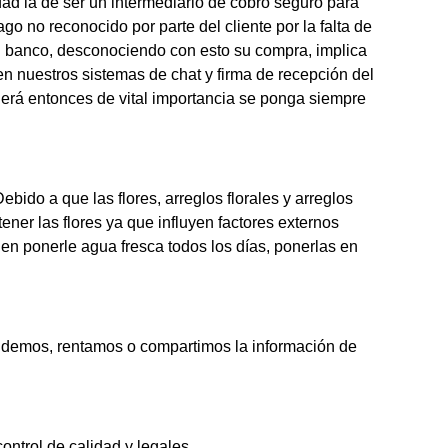
dad la de ser un intermediario de cobro seguro para
go no reconocido por parte del cliente por la falta de
l banco, desconociendo con esto su compra, implica
nuestros sistemas de chat y firma de recepción del
 Será entonces de vital importancia se ponga siempre
bido a que las flores, arreglos florales y arreglos
ner las flores ya que influyen factores externos
en ponerle agua fresca todos los días, ponerlas en
endemos, rentamos o compartimos la información de
ntrol de calidad y legales.