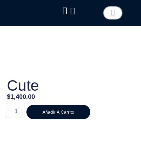
TIPO DE FLOR
COTIZA TU EVENTO
Cute
$
1,400.00
Añadir A Carrito