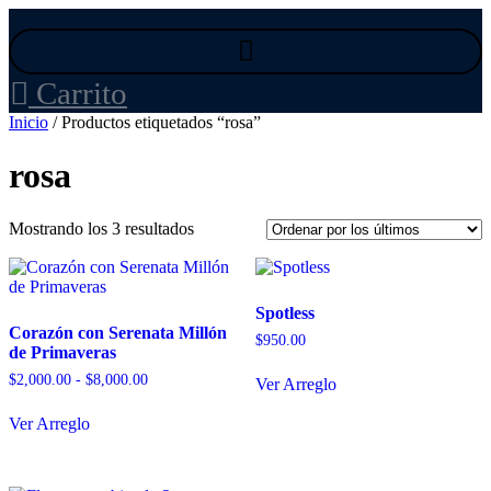
Ir
al
contenido
Carrito
Inicio
/ Productos etiquetados “rosa”
rosa
Ordenado
Mostrando los 3 resultados
por
los
últimos
Spotless
Corazón con Serenata Millón
$
950.00
de Primaveras
Rango
$
2,000.00
-
$
8,000.00
Ver Arreglo
de
Este
precios:
Ver Arreglo
producto
desde
tiene
$2,000.00
múltiples
hasta
variantes.
$8,000.00