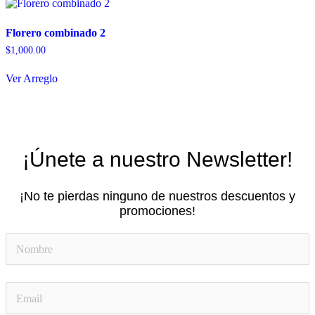
Las
opciones
Florero combinado 2
se
pueden
$
1,000.00
elegir
en
Ver Arreglo
la
página
de
producto
¡Únete a nuestro Newsletter!
¡No te pierdas ninguno de nuestros descuentos y
promociones!