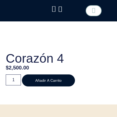
TIPO DE FLOR
COTIZA TU EVENTO
Corazón 4
$
2,500.00
Añadir A Carrito