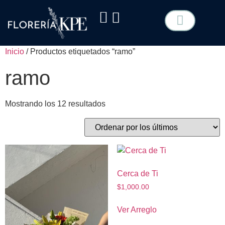
TIPO DE FLOR
COTIZA TU EVENTO
Inicio
/ Productos etiquetados “ramo”
ramo
Mostrando los 12 resultados
Cerca de Ti
$
1,000.00
Ver Arreglo