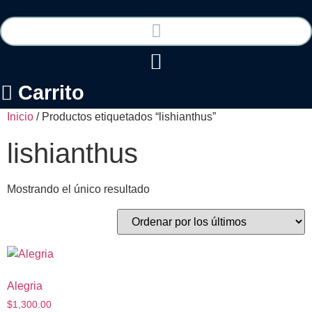
Ir
al
contenido
Carrito
Inicio
/ Productos etiquetados “lishianthus”
lishianthus
Mostrando el único resultado
Alegria
$
1,300.00